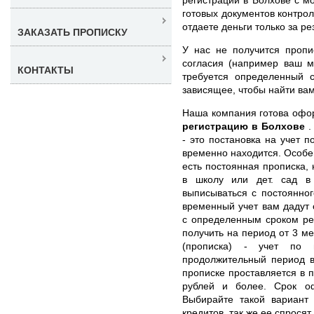
готовых документов контро
отдаете деньги только за ре
ЗАКАЗАТЬ ПРОПИСКУ
У нас не получится пропи
согласия (например ваш м
КОНТАКТЫ
требуется определенный 
зависящее, чтобы найти ва
Наша компания готова оф
регистрацию в Болхове
.
- это постановка на учет п
временно находится. Особен
есть постоянная прописка,
в школу или дет. сад в
выписываться с постоянног
временный учет вам дадут 
с определенным сроком ре
получить на период от 3 ме
(прописка) - учет по 
продолжительный период в
прописке проставляется в 
рублей и более. Срок о
Выбирайте такой вариант 
кредитов, так же ее спросят