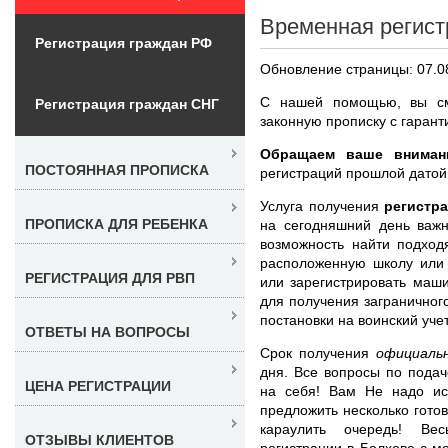
Временная регист
Регистрация граждан РФ
Обновление страницы: 07.0
С нашей помощью, вы см
Регистрация граждан СНГ
законную прописку с гарант
Обращаем ваше вниман
ПОСТОЯННАЯ ПРОПИСКА
регистраций прошлой датой
Услуга получения
регистр
ПРОПИСКА ДЛЯ РЕБЕНКА
на сегодняшний день важн
возможность найти подход
расположенную школу или 
РЕГИСТРАЦИЯ ДЛЯ РВП
или зарегистрировать маши
для получения заграничного
постановки на воинский учет
ОТВЕТЫ НА ВОПРОСЫ
Срок получения
официаль
дня. Все вопросы по пода
ЦЕНА РЕГИСТРАЦИИ
на себя! Вам Не надо ис
предложить несколько гото
караулить очередь! Ве
ОТЗЫВЫ КЛИЕНТОВ
регистрации в Болхове с 