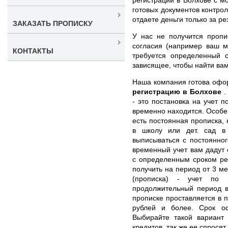
готовых документов контро
отдаете деньги только за ре
ЗАКАЗАТЬ ПРОПИСКУ
У нас не получится пропи
согласия (например ваш м
КОНТАКТЫ
требуется определенный 
зависящее, чтобы найти ва
Наша компания готова оф
регистрацию в Болхове
.
- это постановка на учет п
временно находится. Особен
есть постоянная прописка,
в школу или дет. сад в
выписываться с постоянног
временный учет вам дадут 
с определенным сроком ре
получить на период от 3 ме
(прописка) - учет по 
продолжительный период в
прописке проставляется в 
рублей и более. Срок о
Выбирайте такой вариант 
кредитов, так же ее спросят