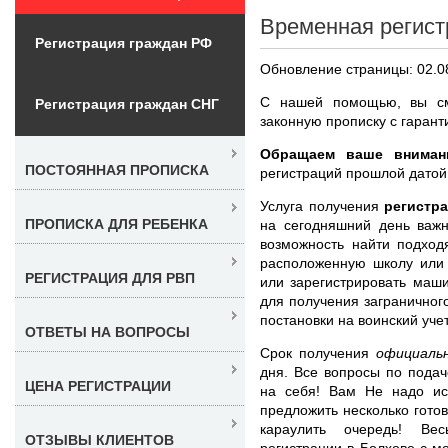
Временная регист
Регистрация граждан РФ
Обновление страницы: 02.0
С нашей помощью, вы см
Регистрация граждан СНГ
законную прописку с гарант
Обращаем ваше вниман
ПОСТОЯННАЯ ПРОПИСКА
регистраций прошлой датой
Услуга получения
регистр
ПРОПИСКА ДЛЯ РЕБЕНКА
на сегодняшний день важн
возможность найти подход
расположенную школу или 
РЕГИСТРАЦИЯ ДЛЯ РВП
или зарегистрировать маши
для получения заграничного
постановки на воинский учет
ОТВЕТЫ НА ВОПРОСЫ
Срок получения
официаль
дня. Все вопросы по пода
ЦЕНА РЕГИСТРАЦИИ
на себя! Вам Не надо ис
предложить несколько гото
караулить очередь! Ве
ОТЗЫВЫ КЛИЕНТОВ
регистрации в Болхове с 